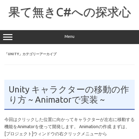
コ
ン
果て無きC#への探求心
テ
ン
ツ
へ
ス
キ
ッ
Menu
プ
「
UNITY
」カテゴリーアーカイブ
Unity キャラクターの移動の作
り方 ~ Animatorで実装 ~
今回はクリックした位置に向かってキャラクターが左右に移動する
機能をAnimatorを使って開発します。 Animationの作成 まずは、
[プロジェクト]ウィンドウの右クリックメニューから