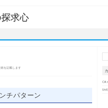
の探求心
検
索:
する技術を記載します
C#.
Unit
ンチパターン