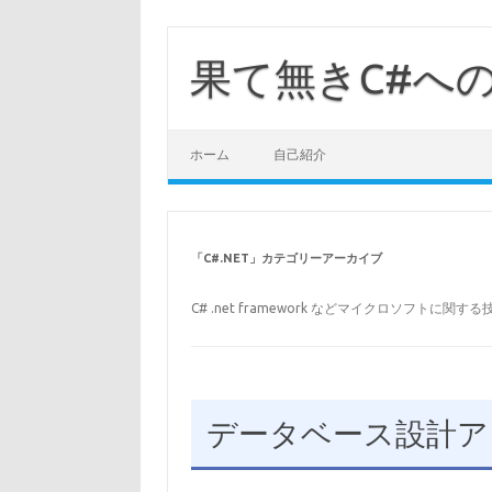
コ
ン
テ
果て無きC#へ
ン
ツ
へ
ス
キ
ッ
ホーム
自己紹介
プ
「
C#.NET
」カテゴリーアーカイブ
C# .net framework などマイクロソフトに関
データベース設計ア