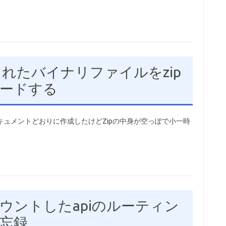
納されたバイナリファイルをzip
ードする
sft公式ドキュメントどおりに作成したけどZipの中身が空っぽで小一時
rでマウントしたapiのルーティン
忘録