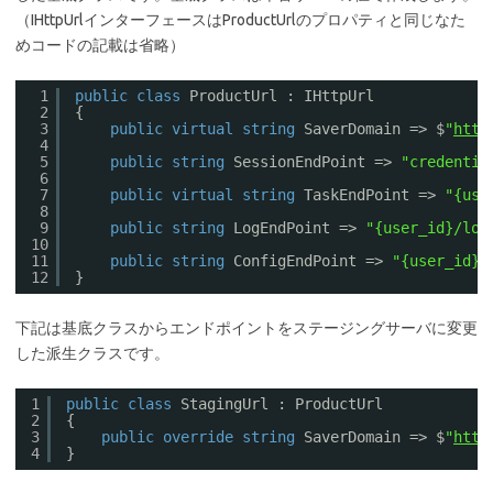
（IHttpUrlインターフェースはProductUrlのプロパティと同じなた
めコードの記載は省略）
1
public
class
ProductUrl : IHttpUrl
2
{
3
public
virtual
string
SaverDomain => $
"
http
4
5
public
string
SessionEndPoint => 
"credentia
6
7
public
virtual
string
TaskEndPoint => 
"{use
8
9
public
string
LogEndPoint => 
"{user_id}/log
10
11
public
string
ConfigEndPoint => 
"{user_id}/
12
}
下記は基底クラスからエンドポイントをステージングサーバに変更
した派生クラスです。
1
public
class
StagingUrl : ProductUrl
2
{
3
public
override
string
SaverDomain => $
"
http
4
}