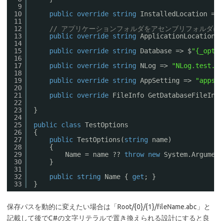
9
10
public
override
string
InstalledLocation =>
11
12
// アプリケーションフォルダをアセンブリフォルダに
13
public
override
string
ApplicationLocation 
14
15
public
override
string
Database => $
"{_opti
16
17
public
override
string
NLog => 
"NLog.test.c
18
19
public
override
string
AppSetting => 
"appse
20
21
public
override
FileInfo GetDatabaseFileInf
22
23
}
24
25
public
class
TestOptions
26
{
27
public
TestOptions(
string
name)
28
{
29
Name = name ?? 
throw
new
System.Argumen
30
}
31
32
public
string
Name { 
get
; }
33
}
保存パスを動的に変えたい場合は「Root/{0}/{1}/fileName.abc」と
記載して後でC#の文字リテラルで置き換えられる設計にすると良