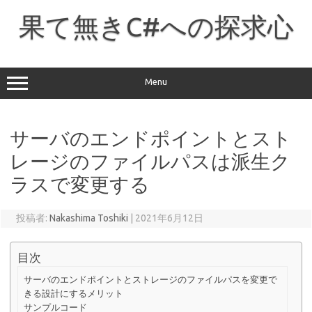
コ
ン
果て無きC#への探求心
テ
ン
ツ
へ
ス
キ
ッ
Menu
プ
サーバのエンドポイントとスト
レージのファイルパスは派生ク
ラスで変更する
投稿者:
Nakashima Toshiki
|
2021年6月12日
目次
サーバのエンドポイントとストレージのファイルパスを変更で
きる設計にするメリット
サンプルコード