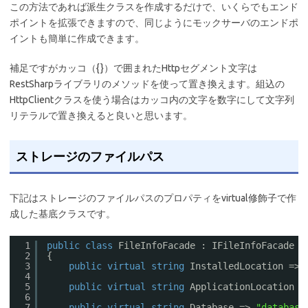
この方法であれば派生クラスを作成するだけで、いくらでもエンド
ポイントを拡張できますので、同じようにモックサーバのエンドポ
イントも簡単に作成できます。
補足ですがカッコ（{}）で囲まれたHttpセグメント文字は
RestSharpライブラリのメソッドを使って置き換えます。組込の
HttpClientクラスを使う場合はカッコ内の文字を数字にして文字列
リテラルで置き換えると良いと思います。
ストレージのファイルパス
下記はストレージのファイルパスのプロパティをvirtual修飾子で作
成した基底クラスです。
1
public
class
FileInfoFacade : IFileInfoFacade
2
{
3
public
virtual
string
InstalledLocation => 
4
5
public
virtual
string
ApplicationLocation =
6
7
public
virtual
string
Database => 
"database