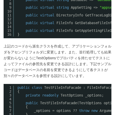
8
9
public
virtual
string
AppSetting => 
"appset
10
11
public
virtual
DirectoryInfo GetTraceLogDir
12
13
public
virtual
FileInfo GetDatabaseFileInfo
14
15
public
virtual
FileInfo GetAppSettingFileIn
16
}
上記のコードから派生クラスを作成して、アプリケーションフォル
ダをアセンブリフォルダに変更します。また、並行処理しても結果
が変わらないようにTestOptionsでプロパティを持たせてテストに
よってファイルの参照先を変更できる設計にします。下記サンプル
コードはデータベースの名前を変更できるようにして各テストが
別々のデータベースを参照する設計にしています。
1
public
class
TestFileInfoFacade : FileInfoFacad
2
{
3
private
readonly
TestOptions _options;
4
5
public
TestFileInfoFacade(TestOptions optio
6
{
7
_options = options ?? 
throw
new
Argumen
8
}